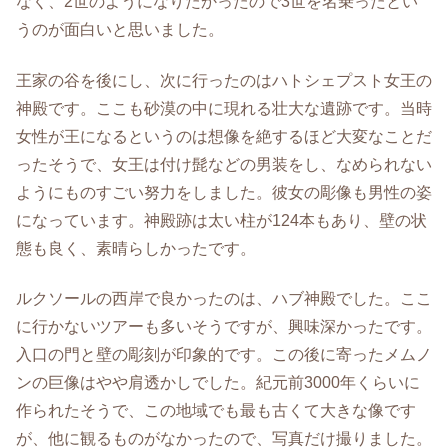
なく、2世のようになりたかったので3世を名乗ったとい
うのが面白いと思いました。
王家の谷を後にし、次に行ったのはハトシェプスト女王の
神殿です。ここも砂漠の中に現れる壮大な遺跡です。当時
女性が王になるというのは想像を絶するほど大変なことだ
ったそうで、女王は付け髭などの男装をし、なめられない
ようにものすごい努力をしました。彼女の彫像も男性の姿
になっています。神殿跡は太い柱が124本もあり、壁の状
態も良く、素晴らしかったです。
ルクソールの西岸で良かったのは、ハブ神殿でした。ここ
に行かないツアーも多いそうですが、興味深かったです。
入口の門と壁の彫刻が印象的です。この後に寄ったメムノ
ンの巨像はやや肩透かしでした。紀元前3000年くらいに
作られたそうで、この地域でも最も古くて大きな像です
が、他に観るものがなかったので、写真だけ撮りました。