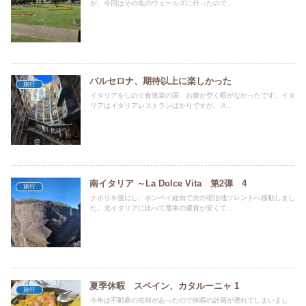
が、今回はその先のウェールズに行ったので...
バルセロナ、期待以上に楽しかった
旅行
イタリアをしのぐ食道楽の国、お腹が空く暇がなかったです。イタ
リアはイタリアレストランばかりですが、ス...
南イタリア ～La Dolce Vita 第2弾 4
旅行
ナポリを後にし、ポンペイ経由で次の宿泊地ソレントへ移動しまし
た。北イタリアに比べて電車の運賃が安くて...
夏季休暇 スペイン、カタルーニャ 1
旅行
今年は不動産の売却があったので休暇の計画が遅れてしまいまし