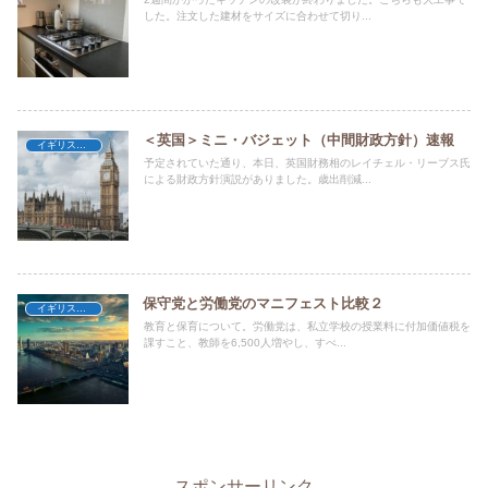
した。注文した建材をサイズに合わせて切り...
＜英国＞ミニ・バジェット（中間財政方針）速報
イギリス暮らし
予定されていた通り、本日、英国財務相のレイチェル・リーブス氏
による財政方針演説がありました。歳出削減...
保守党と労働党のマニフェスト比較２
イギリス暮らし
教育と保育について。労働党は、私立学校の授業料に付加価値税を
課すこと、教師を6,500人増やし、すべ...
スポンサーリンク