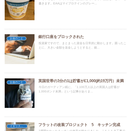
書きます。EAAはマイプロテインのグレー...
銀行口座をブロックされた
お金のこと
投資家ですので、まとまった資金を日常的に動かします。困ったこ
とに、大きい金額を送金しようとすると、銀...
英国世帯の3分の1は貯蓄が£1,000(約19万円）未満
お金のこと
今日のガーディアン紙に、「1,100万人以上の英国人は貯蓄が
1,000ポンド未満」という記事がありま...
フラットの改装プロジェクト 5 キッチン完成
イギリスの不動産
2週間かかったキッチンの改装が終わりました。こちらも大工事で