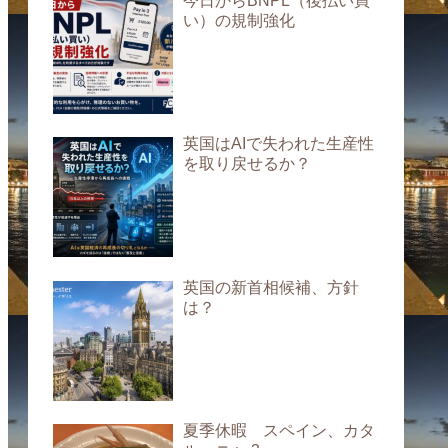
今日からBNPL（後払い買
い）の規制強化
英国はAIで失われた生産性
を取り戻せるか？
英国の新首相候補、方針
は？
夏季休暇 スペイン、カタ