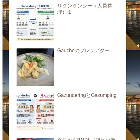
リダンダンシー（人員整
理）１
Gauchoのプレシアター
GazunderingとGazumping