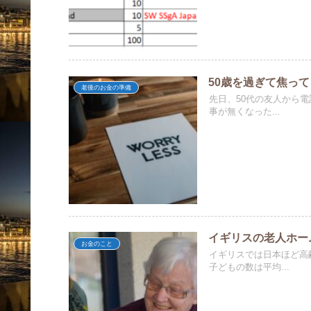
50歳を過ぎて焦っ
老後のお金の準備
先日、50代の友人から
事が無くなった...
イギリスの老人ホー
お金のこと
イギリスでは日本ほど高
子どもの数は平均...