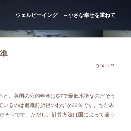
ウェルビーイング ～小さな幸せを重ねて
水準
14.11.25
ると、英国の公的年金はG7で最低水準なのだそう
ているのは退職前所得のわずか22％です。ちなみ
％だそうです。ただし、計算方法は国によって違う