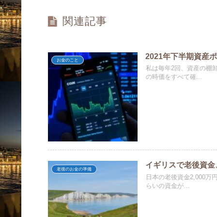
関連記事
2021年下半期資産
お金のこと
私は毎年2回、資産の棚
の時価をすべて確...
イギリスで老後資金
老後のお金の準備
日本の老後資金2,000
らいの資金が...