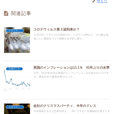
サトリ
関連記事
コロナウィルス第３波到来か？
イギリス暮らし
12月2日にイギリスの2回目のロックダウンが終わり、その後は地
域ごとに濃淡をつけて制限する方針に変わ...
英国のインフレーションは11.1％ 41年ぶりの水準
お金のこと
今日、2022年10月の英国のインフレーションが公表されたのです
が、過去41年で最高水準の11.1％...
会社のクリスマスパーティ、今年のドレス
イギリス暮らし
今年最後の大きな仕事を終え、（早いですが）仕事納めが見えてき