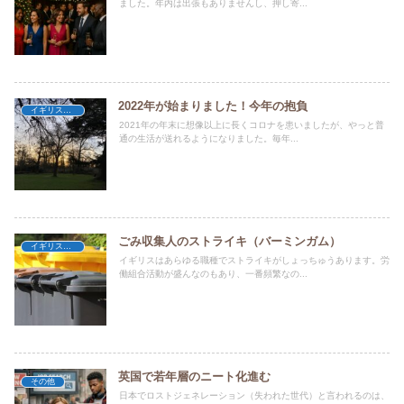
ました。年内は出張もありませんし、押し寄...
2022年が始まりました！今年の抱負
イギリス暮らし
2021年の年末に想像以上に長くコロナを患いましたが、やっと普
通の生活が送れるようになりました。毎年...
ごみ収集人のストライキ（バーミンガム）
イギリス暮らし
イギリスはあらゆる職種でストライキがしょっちゅうあります。労
働組合活動が盛んなのもあり、一番頻繁なの...
英国で若年層のニート化進む
その他
日本でロストジェネレーション（失われた世代）と言われるのは、