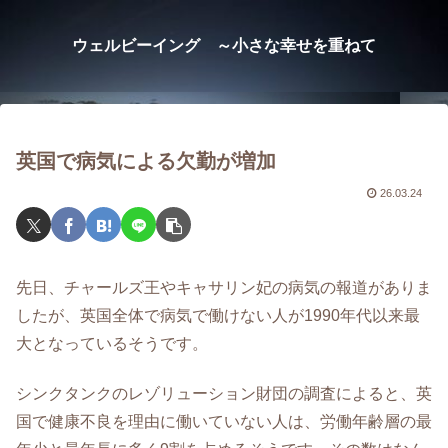
ウェルビーイング ～小さな幸せを重ねて
英国で病気による欠勤が増加
26.03.24
先日、チャールズ王やキャサリン妃の病気の報道がありま
したが、英国全体で病気で働けない人が1990年代以来最
大となっているそうです。
シンクタンクのレゾリューション財団の調査によると、英
国で健康不良を理由に働いていない人は、労働年齢層の最