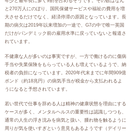
年少と最年長に多く9割を占めるそうです。その数はなん
と270万人にのぼり、国民保健サービスや福祉の費用を増
大させるだけでなく、経済停滞の原因となっています。長
期の病欠は2019年以来増加の一途で、G7の中で唯一英国
だけがパンデミック前の雇用水準に戻っていないと報道さ
れています。
不健康な人が多いのは事実ですが、一方で働けるのに傷病
手当や失業保険をもらっている人も増えているようで、納
税者の負担になっています。2020年代末までに年間909億
ポンド（約18兆円）の病気手当が税金から支払われるよ
うになると予想されています。
若い世代で仕事を辞める人は精神の健康状態を理由にする
ケースが多く、メンタルヘルスの重要性は認識しつつも、
通常の人生の浮き沈みを病気と扱い、腫れ物を触るように
周りが気を使いすぎという意見もあるようです（デイリー