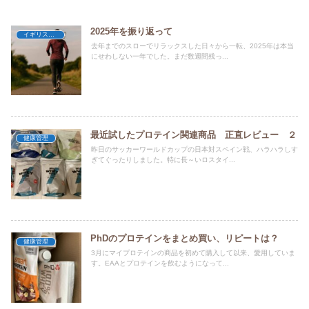
2025年を振り返って
イギリス暮らし
去年までのスローでリラックスした日々から一転、2025年は本当
にせわしない一年でした。まだ数週間残っ...
最近試したプロテイン関連商品 正直レビュー ２
健康管理
昨日のサッカーワールドカップの日本対スペイン戦、ハラハラしす
ぎてぐったりしました。特に長～いロスタイ...
PhDのプロテインをまとめ買い、リピートは？
健康管理
3月にマイプロテインの商品を初めて購入して以来、愛用していま
す。EAAとプロテインを飲むようになって...