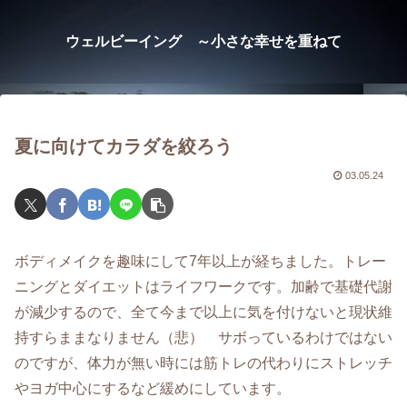
ウェルビーイング ～小さな幸せを重ねて
夏に向けてカラダを絞ろう
03.05.24
ボディメイクを趣味にして7年以上が経ちました。トレー
ニングとダイエットはライフワークです。加齢で基礎代謝
が減少するので、全て今まで以上に気を付けないと現状維
持すらままなりません（悲） サボっているわけではない
のですが、体力が無い時には筋トレの代わりにストレッチ
やヨガ中心にするなど緩めにしています。