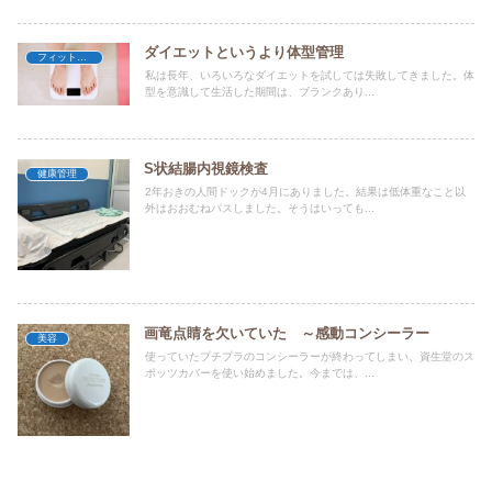
ダイエットというより体型管理
フィットネス
私は長年、いろいろなダイエットを試しては失敗してきました。体
型を意識して生活した期間は、ブランクあり...
S状結腸内視鏡検査
健康管理
2年おきの人間ドックが4月にありました。結果は低体重なこと以
外はおおむねパスしました。そうはいっても...
画竜点睛を欠いていた ～感動コンシーラー
美容
使っていたプチプラのコンシーラーが終わってしまい、資生堂のス
ポッツカバーを使い始めました。今までは、...