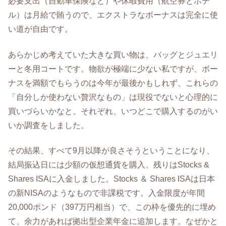
必要支出（自動車保険など）や休暇費用（航空券とホテ
ル）は月給で賄うので、エクストラなボーナスは完全に使
い道が自由です。
あらかじめ考えていた大きな買い物は、バッグとジュエリ
ーと冬用コートです。物欲が極端に少ない私ですが、ボー
ナスを満額でもらうのは今年が最後かもしれず、これらの
「自分しか使わない贅沢なもの」は現役でないと心理的に
買いづらいかなと。それぞれ、いつどこで購入するのがい
いか調査をしました。
その結果、すべて9月以降が良さそうということになり、
結局振込日には少額の仮想通貨を購入、残りはStocks &
Shares ISAに入金しました。Stocks ＆ Shares ISAは日本
の新NISAのようなもので非課税です。入金限度が年間
20,000ポンド（397万円相当）で、この枠を優先的に埋め
て、余力があれば拠出型企業年金に追加します。なぜかと