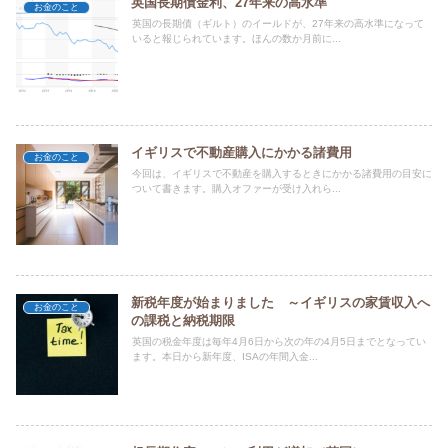
英国長期債金利、27年来の高水準
お金のこと
英国の長期債（ギルト）のイールドが、27年来の高水準になって
いると報じられています。ほんの数か月前に...
イギリスで不動産購入にかかる諸費用
お金のこと
今回は、イギリスで不動産を購入するときにかかる諸費用の目安に
ついて書きます。購入オファーが受け入れら...
新税年度が始まりました ～イギリスの家賃収入へ
お金のこと
の課税と納税期限
英国の税金年度は毎年4月6日から次の年の4月5日までとなってい
ます。本日から新年度、ISAの年間入金...