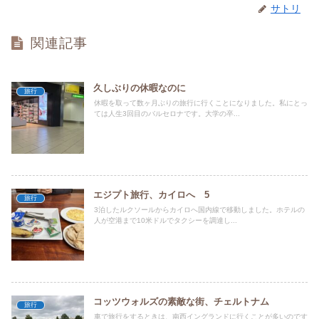
サトリ
関連記事
久しぶりの休暇なのに
旅行
休暇を取って数ヶ月ぶりの旅行に行くことになりました。私にとっ
ては人生3回目のバルセロナです。大学の卒...
エジプト旅行、カイロへ 5
旅行
3泊したルクソールからカイロへ国内線で移動しました。ホテルの
人が空港まで10米ドルでタクシーを調達し...
コッツウォルズの素敵な街、チェルトナム
旅行
車で旅行をするときは、南西イングランドに行くことが多いのです