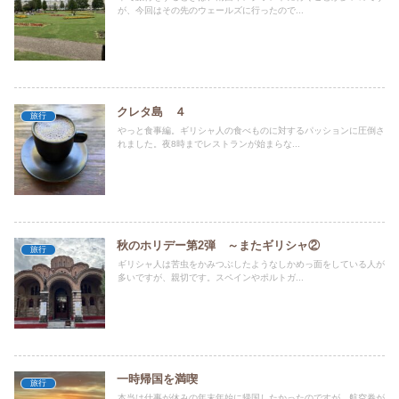
が、今回はその先のウェールズに行ったので...
クレタ島 ４
旅行
やっと食事編。ギリシャ人の食べものに対するパッションに圧倒さ
れました。夜8時までレストランが始まらな...
秋のホリデー第2弾 ～またギリシャ②
旅行
ギリシャ人は苦虫をかみつぶしたようなしかめっ面をしている人が
多いですが、親切です。スペインやポルトガ...
一時帰国を満喫
旅行
本当は仕事が休みの年末年始に帰国したかったのですが、航空券が