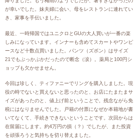
降りました。もう梅雨のようでしたが、暑すぎなかったの
が幸いでした。妹夫婦に会い、母をレストランに連れてい
き、家事を手伝いました。
最近、一時帰国ではユニクロとGUの大人買いが一番の楽
しみになっています。インナーも含めてスカートやワンピ
ースなど十数点買いました。パンツ（ズボン）はサイズ
21でもぶっかぶかだったので断念（涙）。薬局と100円シ
ョップも欠かせません。
今回は珍しく、ティファニーでリングを購入しました。現
役の時でないと買えないと思ったのと、お店にたまたまサ
イズがあったのと、値上げ前ということで。残念ながら免
税にはなりませんでした。戸籍の付票になぜか本籍地が書
いてなくて、手続きできないということです。次回からは
在留届にします。約4万円の損（？）でしたが、また投資
を頑張ろうと気持ちを切り替えました。