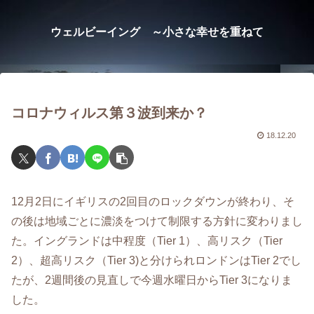
ウェルビーイング ～小さな幸せを重ねて
コロナウィルス第３波到来か？
18.12.20
12月2日にイギリスの2回目のロックダウンが終わり、そ
の後は地域ごとに濃淡をつけて制限する方針に変わりまし
た。イングランドは中程度（Tier 1）、高リスク（Tier
2）、超高リスク（Tier 3)と分けられロンドンはTier 2でし
たが、2週間後の見直しで今週水曜日からTier 3になりま
した。