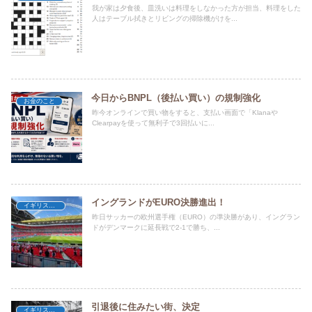
我が家は夕食後、皿洗いは料理をしなかった方が担当、料理をした
人はテーブル拭きとリビングの掃除機がけを...
今日からBNPL（後払い買い）の規制強化
お金のこと
昨今オンラインで買い物をすると、支払い画面で「Klanaや
Clearpayを使って無利子で3回払いに...
イングランドがEURO決勝進出！
イギリス暮らし
昨日サッカーの欧州選手権（EURO）の準決勝があり、イングラン
ドがデンマークに延長戦で2-1で勝ち、...
引退後に住みたい街、決定
イギリス暮らし