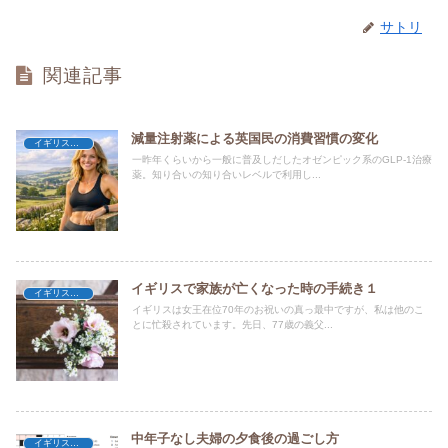
サトリ
関連記事
減量注射薬による英国民の消費習慣の変化
イギリス暮らし
一昨年くらいから一般に普及しだしたオゼンピック系のGLP-1治療
薬。知り合いの知り合いレベルで利用し...
イギリスで家族が亡くなった時の手続き１
イギリス暮らし
イギリスは女王在位70年のお祝いの真っ最中ですが、私は他のこ
とに忙殺されています。先日、77歳の義父...
中年子なし夫婦の夕食後の過ごし方
イギリス暮らし