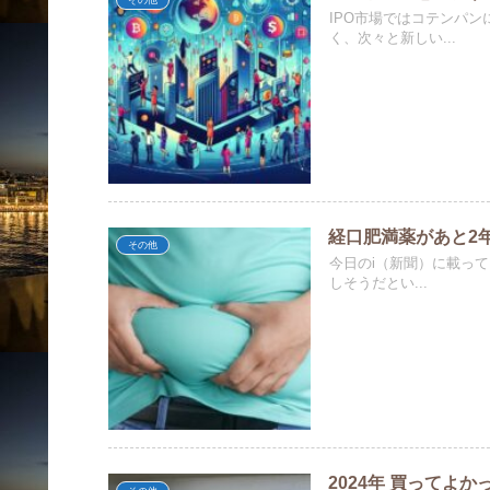
IPO市場ではコテンパ
く、次々と新しい...
経口肥満薬があと2
その他
今日のi（新聞）に載って
しそうだとい...
2024年 買ってよか