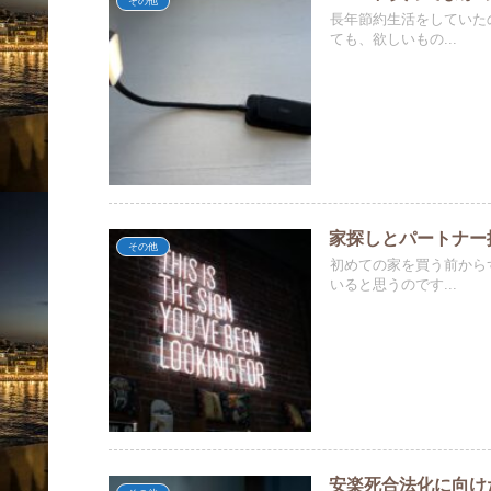
その他
長年節約生活をしていた
ても、欲しいもの...
家探しとパートナー
その他
初めての家を買う前から
いると思うのです...
安楽死合法化に向け