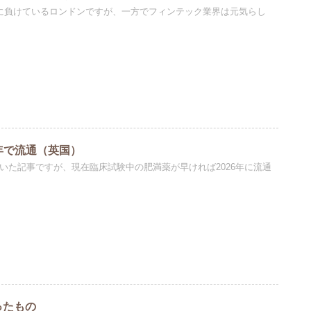
ンに負けているロンドンですが、一方でフィンテック業界は元気らし
年で流通（英国）
いた記事ですが、現在臨床試験中の肥満薬が早ければ2026年に流通
ったもの