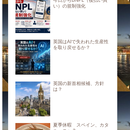
今日からBNPL（後払い買
い）の規制強化
英国はAIで失われた生産性
を取り戻せるか？
英国の新首相候補、方針
は？
夏季休暇 スペイン、カタ