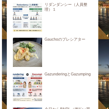
リダンダンシー（人員整
理）１
Gauchoのプレシアター
GazunderingとGazumping