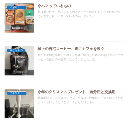
今ハマっているもの
イギリス暮らし
私は凝り性で、気になるものはとことん検証したくなる性格です。
そんな私が目下ハマっているのが、ステムジ...
極上の自宅コーヒー、遂にカフェを凌ぐ
好きなもの
私たち夫婦は結婚して以来、毎週土曜日と日曜日の朝はカフェでコ
ーヒーを飲むのが習慣になっていました。夏...
今年のクリスマスプレゼント 自分用と交換用
イギリス暮らし
親族間のクリスマスプレゼント交換は、数年前に「大人はもうやめ
よう」ということになり、子どもだけがもら...