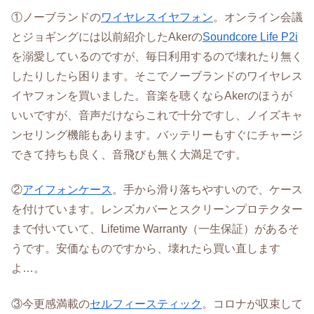
①ノーブランドの
ワイヤレスイヤフォン
。オンライン会議
とジョギングには以前紹介したAkerの
Soundcore Life P2i
を溺愛しているのですが、毎日利用するので壊れたり無く
したりしたら困ります。そこでノーブランドのワイヤレス
イヤフォンを買いました。音楽を聴くならAkerのほうが
いいですが、音声だけならこれで十分ですし、ノイズキャ
ンセリング機能もあります。バッテリーもすぐにチャージ
できて持ちも良く、音飛びも無く大満足です。
②
アイフォンケース
。手から滑り落ちやすいので、ケース
を付けています。レンズカバーとスクリーンプロテクター
まで付いていて、Lifetime Warranty（一生保証）があるそ
うです。安価なものですから、壊れたら買い直します
よ…。
③今更感満載の
セルフィースティック
。コロナが収束して