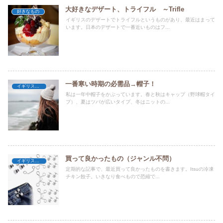
大好きなデザート、トライフル ～Trifle
好きなもの
イギリスのデザートでトライフルというものがあり、最近はまって
います。日本のデザートで一番近いものはフ...
一番寒い時期の必需品→帽子！
イギリス暮らし
私は一年中帽子をかぶっています。春と秋はキャップ（野球帽タイ
プ）、夏はツバが広いタイプ、冬はニットの...
買って良かったもの（ジャンル不問）
イギリス暮らし
定期的な記事で、最近買って良かったものを書きます。Itsuの冷凍
チキン餃子。いきなり食べもので恐縮で...