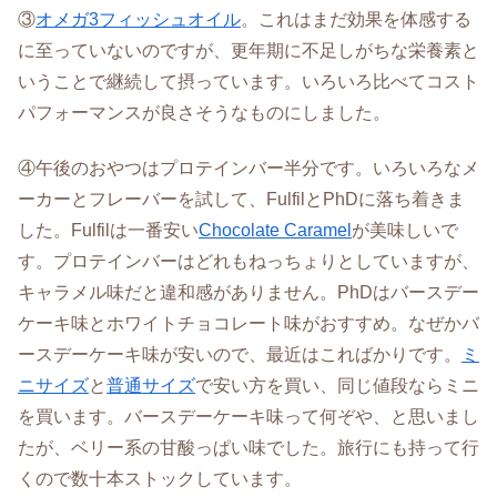
③
オメガ3フィッシュオイル
。これはまだ効果を体感する
に至っていないのですが、更年期に不足しがちな栄養素と
いうことで継続して摂っています。いろいろ比べてコスト
パフォーマンスが良さそうなものにしました。
④午後のおやつはプロテインバー半分です。いろいろなメ
ーカーとフレーバーを試して、FulfilとPhDに落ち着きま
した。Fulfilは一番安い
Chocolate Caramel
が美味しいで
す。プロテインバーはどれもねっちょりとしていますが、
キャラメル味だと違和感がありません。PhDはバースデー
ケーキ味とホワイトチョコレート味がおすすめ。なぜかバ
ースデーケーキ味が安いので、最近はこればかりです。
ミ
ニサイズ
と
普通サイズ
で安い方を買い、同じ値段ならミニ
を買います。バースデーケーキ味って何ぞや、と思いまし
たが、ベリー系の甘酸っぱい味でした。旅行にも持って行
くので数十本ストックしています。