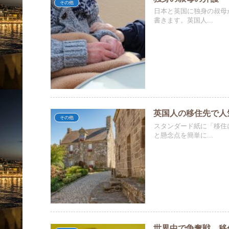
その他
日本と英国に独身の叔母
書きます。英国人...
英国人の移住先で人
その他
スタンダード紙に「移住
と懸念点を簡単に...
世界中で争奪戦、移