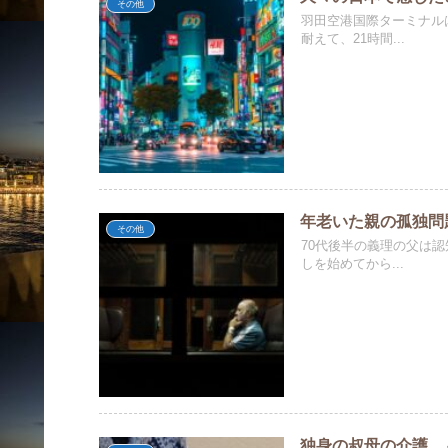
その他
羽田空港国際ターミナル
耐えて、21時間...
年老いた親の孤独問
その他
70代後半の義理の父は
しを始めてから...
独身の叔母の介護 