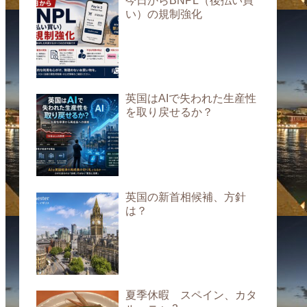
今日からBNPL（後払い買
い）の規制強化
英国はAIで失われた生産性
を取り戻せるか？
英国の新首相候補、方針
は？
夏季休暇 スペイン、カタ