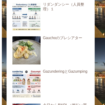
リダンダンシー（人員整
理）１
Gauchoのプレシアター
GazunderingとGazumping