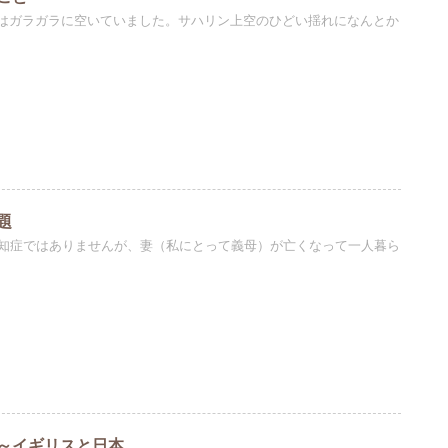
はガラガラに空いていました。サハリン上空のひどい揺れになんとか
題
認知症ではありませんが、妻（私にとって義母）が亡くなって一人暮ら
～イギリスと日本