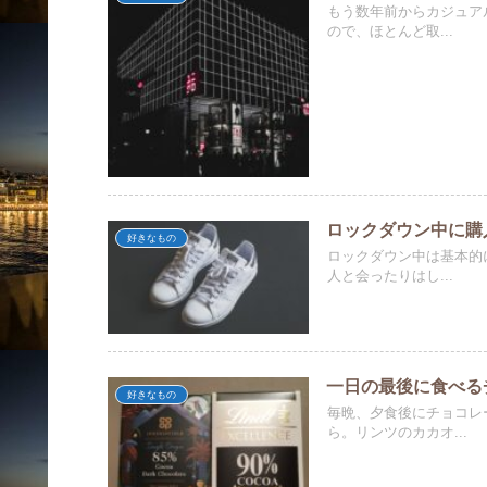
もう数年前からカジュア
ので、ほとんど取...
ロックダウン中に購
好きなもの
ロックダウン中は基本的
人と会ったりはし...
一日の最後に食べる
好きなもの
毎晩、夕食後にチョコレ
ら。リンツのカカオ...