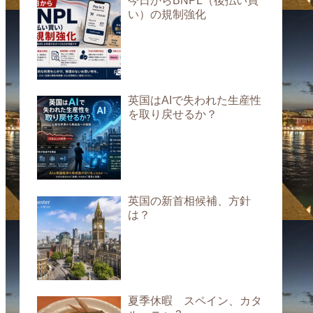
今日からBNPL（後払い買
い）の規制強化
英国はAIで失われた生産性
を取り戻せるか？
英国の新首相候補、方針
は？
夏季休暇 スペイン、カタ