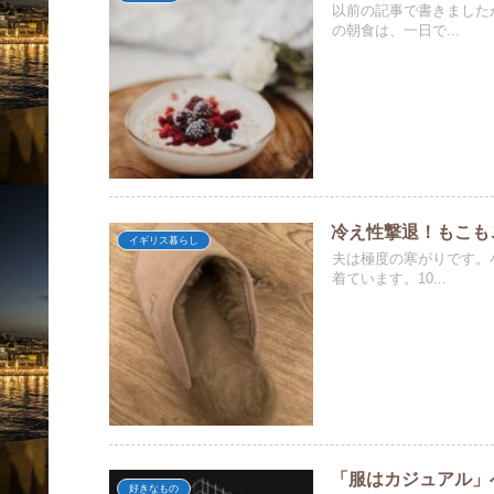
以前の記事で書きました
の朝食は、一日で...
冷え性撃退！もこも
イギリス暮らし
夫は極度の寒がりです。
着ています。10...
「服はカジュアル」
好きなもの