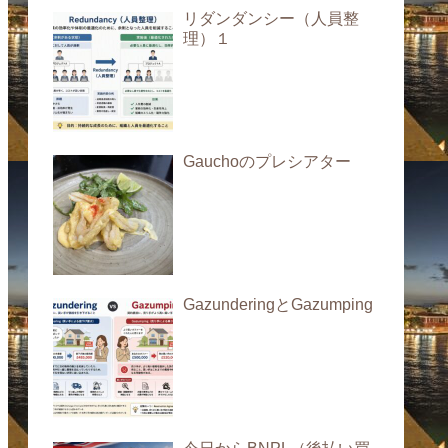
リダンダンシー（人員整
理）１
Gauchoのプレシアター
GazunderingとGazumping