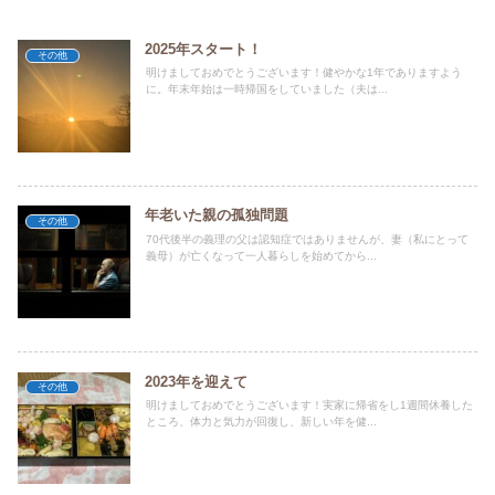
2025年スタート！
その他
明けましておめでとうございます！健やかな1年でありますよう
に。年末年始は一時帰国をしていました（夫は...
年老いた親の孤独問題
その他
70代後半の義理の父は認知症ではありませんが、妻（私にとって
義母）が亡くなって一人暮らしを始めてから...
2023年を迎えて
その他
明けましておめでとうございます！実家に帰省をし1週間休養した
ところ、体力と気力が回復し、新しい年を健...