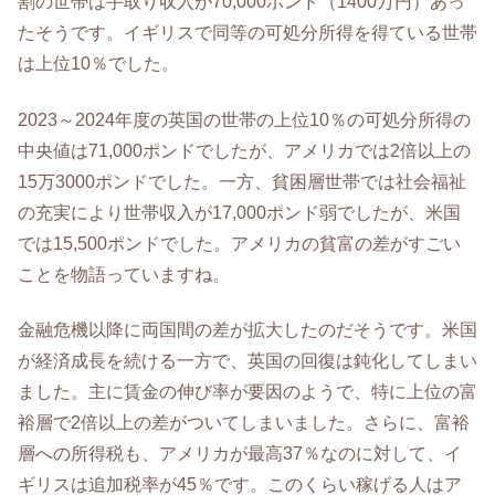
割の世帯は手取り収入が70,000ポンド（1400万円）あっ
たそうです。イギリスで同等の可処分所得を得ている世帯
は上位10％でした。
2023～2024年度の英国の世帯の上位10％の可処分所得の
中央値は71,000ポンドでしたが、アメリカでは2倍以上の
15万3000ポンドでした。一方、貧困層世帯では社会福祉
の充実により世帯収入が17,000ポンド弱でしたが、米国
では15,500ポンドでした。アメリカの貧富の差がすごい
ことを物語っていますね。
金融危機以降に両国間の差が拡大したのだそうです。米国
が経済成長を続ける一方で、英国の回復は鈍化してしまい
ました。主に賃金の伸び率が要因のようで、特に上位の富
裕層で2倍以上の差がついてしまいました。さらに、富裕
層への所得税も、アメリカが最高37％なのに対して、イ
ギリスは追加税率が45％です。このくらい稼げる人はア