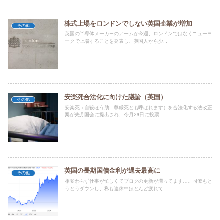
株式上場をロンドンでしない英国企業が増加
その他
英国の半導体メーカーのアームが今週、ロンドンではなくニューヨ
ークで上場することを発表し、英国人から少...
安楽死合法化に向けた議論（英国）
その他
安楽死（自殺ほう助、尊厳死とも呼ばれます）を合法化する法改正
案が先月国会に提出され、今月29日に投票...
英国の長期国債金利が過去最高に
その他
相変わらず仕事が忙しくてブログの更新が滞ってます…。同僚もと
うとうダウンし、私も連休中ほとんど疲れて...