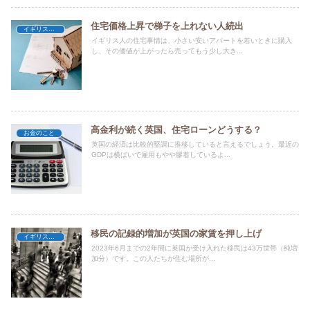
住宅価格上昇で梯子を上れない人続出
イギリスの不動産
イギリス人の住宅事情は、小さい安いアパートを若いときに購入
し、その価値が上がったら売ってもう少し大き...
高金利が続く英国、住宅ローンどうする？
お金のこと
英国の経済は比較的堅調に推移していると言えるでしょう。最近の
GDPは横ばいで雇用もやや膠着しているよ...
移民の記録的増加が英国の家賃を押し上げ
イギリスの不動産
2023年6月までの2年間に英国が受け入れた移民は43万世帯（純増
加分）です。この人たちが住む場所が...