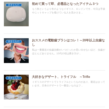
初めて買って即、必需品となったアイテム３つ
好きなもの
もう秋というより冬のようなイギリス、ロンドンです。今日は手袋
やニットキャップを着けている人を見かけま...
おススメの電動歯ブラシはコレ！～20年以上虫歯な
好きなもの
し
私は一番最近の虫歯治療がいつだったか思い出せないほど、虫歯が
ほとんどありません。10代の頃は磨き方が...
大好きなデザート、トライフル ～Trifle
好きなもの
イギリスのデザートでトライフルというものがあり、最近はまって
います。日本のデザートで一番近いものはフ...