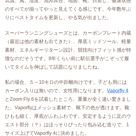
気温、風、湿度、混み具合、地面、靴、日差し、健康状態
のすべてが揃ってやっと見えてくる感じです。今年数年ぶ
りにベストタイムを更新し、やる気が出ました。
スーパーランニングシューズとは、カーボンプレート内蔵
（最近は他の素材も出てきた）、厚底ミッドソール、軽量
素材、エネルギーリターン設計、競技向けフィット感が特
徴なのだそうです。8年くらい前に駅伝選手がこぞって履
いてタイムを伸ばして話題になりましたね。
私の場合、５～10キロの中距離向けです。子ども用には
カーボン入りは無いので、女性用になります。
Vaporfly 4
とZoom Fly 6を試着したところ、重量が全く違い驚きまし
た。Vaporflyはメッシュ素材で、靴下の色が透けます。靴
ひもも細く、厚底がふわふわです。安定するように足のウ
エスト部分（？）はほっそりぴったり包み込む造りで、1
サイズ上げてVaporfly 4に決めました。